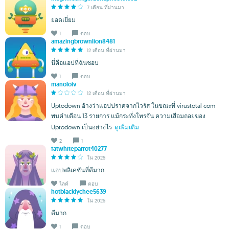
7 เดือน ที่ผ่านมา
ยอดเยี่ยม
1
ตอบ
amazingbrownlion8481
12 เดือน ที่ผ่านมา
นี่คือแอปที่ฉันชอบ
1
ตอบ
manoloiv
12 เดือน ที่ผ่านมา
Uptodown อ้างว่าแอปปราศจากไวรัส ในขณะที่ virustotal com
พบคำเตือน 13 รายการ แม้กระทั่งโทรจัน ความเสื่อมถอยของ
Uptodown เป็นอย่างไร
ดูเพิ่มเติม
2
1
fatwhiteparrot40277
ใน 2025
แอปพลิเคชันที่ดีมาก
ไลค์
ตอบ
hotblacklychee5639
ใน 2025
ดีมาก
1
ตอบ