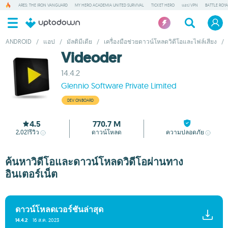
ARES: THE IRON VANGUARD
MY HERO ACADEMIA UNITED SURVIVAL
TICKET HERO
แอป VPN
BATTLE ROY
ANDROID
/
แอป
/
มัลติมีเดีย
/
เครื่องมือช่วยดาวน์โหลดวิดีโอและไฟล์เสียง
/
Videoder
14.4.2
Glennio Software Private Limited
DEV ONBOARD
4.5
770.7 M
2,021
รีวิว
ดาวน์โหลด
ความปลอดภัย
ค้นหาวิดีโอและดาวน์โหลดวิดีโอผ่านทาง
อินเตอร์เน็ต
ดาวน์โหลดเวอร์ชันล่าสุด
14.4.2
16 ส.ค. 2023