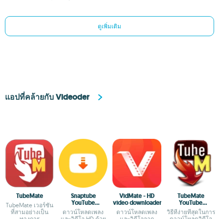
ดูเพิ่มเติม
แอปที่คล้ายกับ Videoder
TubeMate
Snaptube
VidMate - HD
TubeMate
YouTube
video downloader
YouTube
TubeMate เวอร์ชัน
downloader &
Downloader
ที่สามอย่างเป็น
ดาวน์โหลดเพลง
ดาวน์โหลดเพลง
วิธีที่ง่ายที่สุดในการ
MP3 converter
ทางการ
และวิดีโอ HD ด้วย
และวิดีโอจาก
ดาวน์โหลดวิดีโอ