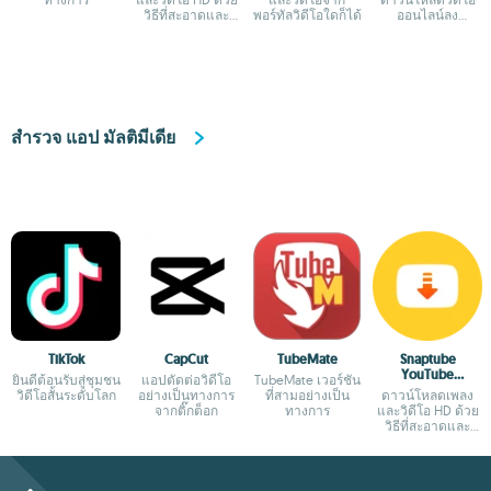
วิธีที่สะอาดและ
พอร์ทัลวิดีโอใดก็ได้
ออนไลน์ลง
ปลอดภัย
Android ของคุณ
สำรวจ แอป มัลติมีเดีย
TikTok
CapCut
TubeMate
Snaptube
YouTube
ยินดีต้อนรับสู่ชุมชน
แอปตัดต่อวิดีโอ
TubeMate เวอร์ชัน
downloader &
วิดีโอสั้นระดับโลก
อย่างเป็นทางการ
ที่สามอย่างเป็น
ดาวน์โหลดเพลง
MP3 converter
จากติ๊กต็อก
ทางการ
และวิดีโอ HD ด้วย
วิธีที่สะอาดและ
ปลอดภัย