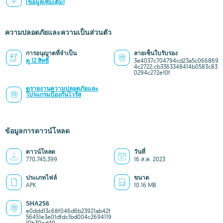
(ข้อมูลเพิ่มเติม)
ความปลอดภัยและความเป็นส่วนตัว
การอนุญาตที่จำเป็น
ลายเซ็นใบรับรอง
ดู 12 สิทธิ์
3e4037c704794cd23a5c066869
4c2722,cb3363348414b0583c83
0294c272e10f
ดูรายงานความปลอดภัยและ
โปรแกรมป้องกันไวรัส
ข้อมูลการดาวน์โหลด
ดาวน์โหลด
วันที่
770,745,399
16 ส.ค. 2023
ประเภทไฟล์
ขนาด
APK
10.16 MB
SHA256
e0ddd13c68f046d6b23921ab42f
56451e3e01dfdc1bd004c2694119
10b30ed49