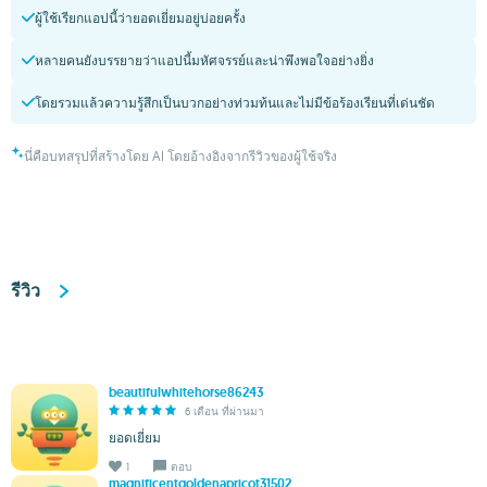
ผู้ใช้เรียกแอปนี้ว่ายอดเยี่ยมอยู่บ่อยครั้ง
หลายคนยังบรรยายว่าแอปนี้มหัศจรรย์และน่าพึงพอใจอย่างยิ่ง
โดยรวมแล้วความรู้สึกเป็นบวกอย่างท่วมท้นและไม่มีข้อร้องเรียนที่เด่นชัด
นี่คือบทสรุปที่สร้างโดย AI โดยอ้างอิงจากรีวิวของผู้ใช้จริง
รีวิว
beautifulwhitehorse86243
6 เดือน ที่ผ่านมา
ยอดเยี่ยม
1
ตอบ
magnificentgoldenapricot31502